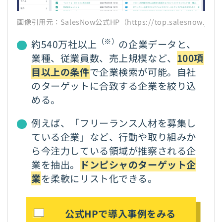
画像引用元：SalesNow公式HP（https://top.salesnow.jp/
（※）
約540万社以上
の企業データと、
業種、従業員数、売上規模など、
100項
目以上の条件
で企業検索が可能。自社
のターゲットに合致する企業を絞り込
める。
例えば、「フリーランス人材を募集し
ている企業」など、行動や取り組みか
ら今注力している領域が推察される企
業を抽出。
ドンピシャのターゲット企
業
を柔軟にリスト化できる。
公式HPで導入事例をみる