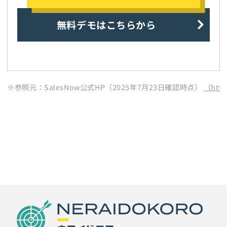
無料デモはこちらから
※参照元：SalesNow公式HP（2025年7月23日確認時点）
（http