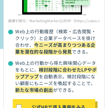
画像引用元：MarketingMarker公式HP（https://sales-marker
Web上の行動履歴（検索・広告閲覧・
クリック）と企業データベースを掛け
合わせ、
今ニーズが高まりつつある企
業を潜在的な段階から発見
できる。
Web上の行動から得た興味関心データ
をもとに、
検討段階に合わせたLPやポ
ップアップ
を自動表示。検討段階にな
い顧客にもニーズを喚起することで、
新たな市場の創出
ができる。
公式HPで導入事例をみる