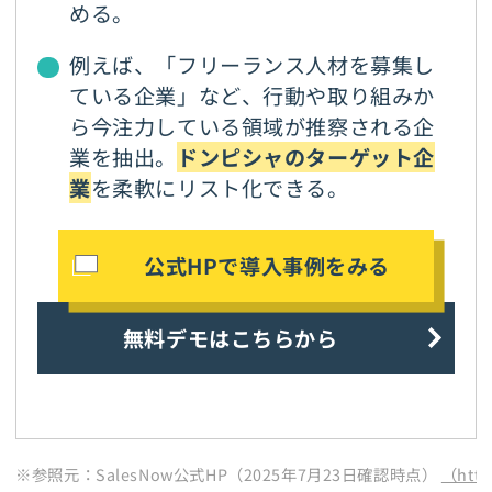
める。
例えば、「フリーランス人材を募集し
ている企業」など、行動や取り組みか
ら今注力している領域が推察される企
業を抽出。
ドンピシャのターゲット企
業
を柔軟にリスト化できる。
公式HPで導入事例をみる
無料デモはこちらから
※参照元：SalesNow公式HP（2025年7月23日確認時点）
（http