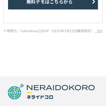
無料デモはこちらから
※参照元：SalesNow公式HP（2025年7月23日確認時点）
（http