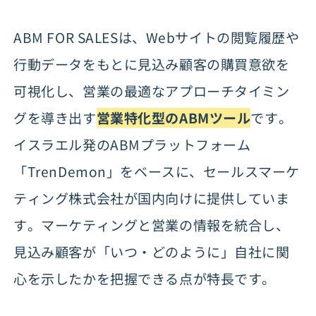
いケース
ABM FOR SALESは、Webサイトの閲覧履歴や
ABM FOR SALESの導入事例
行動データをもとに見込み顧客の購買意欲を
ABM FOR SALESの料金プラン
可視化し、営業の最適なアプローチタイミン
グを導き出す
営業特化型のABMツール
です。
ABM FOR SALESの基本情報
イスラエル発のABMプラットフォーム
「TrenDemon」をベースに、セールスマーケ
ティング株式会社が国内向けに提供していま
す。マーケティングと営業の情報を統合し、
見込み顧客が「いつ・どのように」自社に関
心を示したかを把握できる点が特長です。