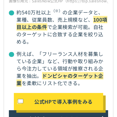
画像引用元：SalesNow公式HP（https://top.salesnow.jp/
（※）
約540万社以上
の企業データと、
業種、従業員数、売上規模など、
100項
目以上の条件
で企業検索が可能。自社
のターゲットに合致する企業を絞り込
める。
例えば、「フリーランス人材を募集し
ている企業」など、行動や取り組みか
ら今注力している領域が推察される企
業を抽出。
ドンピシャのターゲット企
業
を柔軟にリスト化できる。
公式HPで導入事例をみる