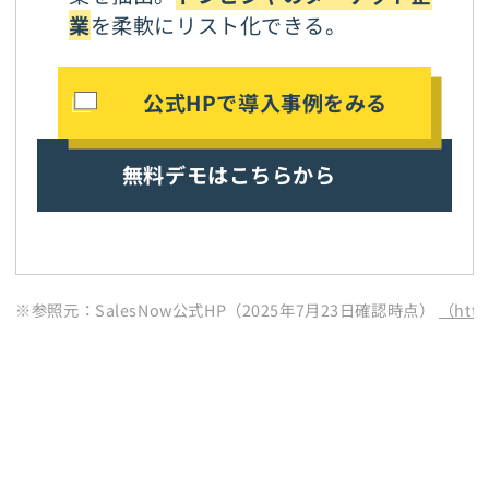
業
を柔軟にリスト化できる。
公式HPで導入事例をみる
無料デモはこちらから
※参照元：SalesNow公式HP（2025年7月23日確認時点）
（http