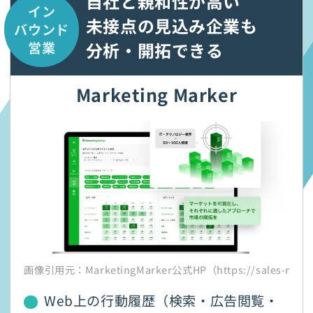
自社と親和性が高い
イン
未接点の
見込み企業も
バウンド
分析・開拓できる
営業
Marketing Marker
画像引用元：MarketingMarker公式HP（https://sales-marker
Web上の行動履歴（検索・広告閲覧・