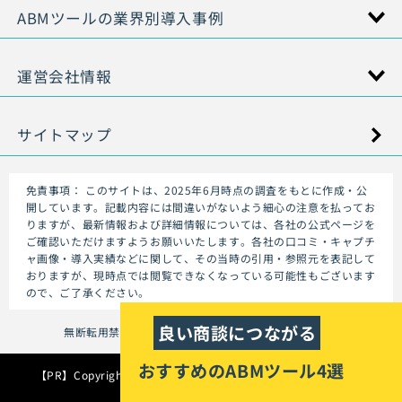
ABMツールの業界別導入事例
運営会社情報
サイトマップ
免責事項：
このサイトは、2025年6月時点の調査をもとに作成・公
開しています。記載内容には間違いがないよう細心の注意を払ってお
りますが、最新情報および詳細情報については、各社の公式ページを
ご確認いただけますようお願いいたします。各社の口コミ・キャプチ
ャ画像・導入実績などに関して、その当時の引用・参照元を表記して
おりますが、現時点では閲覧できなくなっている可能性もございます
ので、ご了承ください。
無断転用禁止（Unauthorized copying prohibited.）
おすすめのABMツール4選
【PR】Copyright (C)
ABMツール専門メディア｜NERAIDOKORO
All
Rights Reserved.